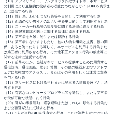
（10）アフィリエイト、ワンクリック詐欺サイト等、本サービス
の利用により直接的に投稿者の収益につながるサイトURLを表示ま
たは送信する行為
（11）性行為、わいせつな行為等を目的として利用する行為
（12）面識のない異性との出会い等を主目的として利用する行為
（13）ストーカー行為等の規制等に関する法律に違反する行為
（14）無限連鎖講の防止に関する法律に違反する行為
（15）第三者を自殺に誘引または勧誘する行為
（16）第三者になりすましたり、他の人物や組織と提携、協力関
係にあると偽ったりする等して、本サービスを利用する行為また
は第三者に利用させる行為、その他不正アクセス行為の禁止等に
関する法律に違反する行為
（17）前号のほか、当社が本サービスを提供するために用意する
通信設備、通信回線、電子計算機、その他の機器およびソフトウ
ェアに無権限でアクセスし、またはその利用もしくは運営に支障
を与える行為
（18）本サービスにおける当社または第三者の情報を改ざん、消
去する行為
（19）有害なコンピュータプログラム等を送信し、または第三者
が受信可能な状態におく行為
（20）選挙の事前運動、選挙運動またはこれらに類似する行為お
よび公職選挙法に抵触する行為
（21）1人が複数のIDを保有する行為、または複数人が1つのIDを