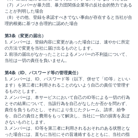
（7）メンバーが暴力団、暴力団関係企業等の反社会的勢力である
ことが判明した場合
（8）その他、登録を承認すべきでない事由が存在すると当社が合
理的根拠に基づき合理的に認めた場合
第3条（変更の届出）
1. メンバーは、登録内容に変更があった場合には、速やかに所定
の方法で変更を当社に届け出るものとします。
2. 前項の届出がなかったことによるメンバーの不利益について、
当社は一切の責任を負いません。
第4条（ID、パスワード等の管理責任）
1. メンバーは、ID、パスワード等（以下、併せて「ID等」といい
ます）を第三者に利用されることのないよう自己の責任で管理す
るものとします。
2. メンバーは、本サービスにおいて自己のID等による一切の行為
とその結果について、当該行為を自己がなしたか否かを問わず、
責任を負うものとし、それにより生じたクレーム、請求、紛争
を、自己の責任と費用をもって解決し、当社に一切の損害を及ぼ
さないものとします。
3. メンバーは、ID等を第三者に利用されるおそれのある状態とな
った場合には、直ちに当社にその旨連絡するとともに、当社の指