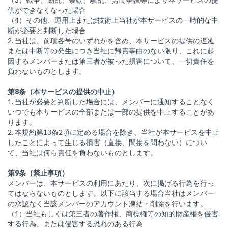
供ができなくなった場合
（4）その他、運用上または技術上当社が本サービスの一時的な中
断が必要と判断した場合
2. 当社は、前項各号のいずれかを含め、本サービスの提供の遅延
または中断等の発生につき当社に帰責事由のない限り、これに起
因するメンバーまたは第三者が被った損害について、一切責任を
負わないものとします。
第8条（本サービスの提供の中止）
1. 当社が必要と判断した場合には、メンバーに通知することなく
いつでも本サービスの全部または一部の提供を中止することがあ
ります。
2. 本規約第13条2項に定める場合を除き、当社が本サービスを中止
したことによって生じる損害（直接、間接を問わない）につい
て、当社は何ら責任を負わないものとします。
第9条（禁止事項）
メンバーは、本サービスの利用にあたり、次に掲げる行為を行っ
てはならないものとします。以下に該当する場合当社はメンバー
の承認なく当該メンバーのアカウント凍結・削除を行います。
（1）当社もしくは第三者の著作権、商標権等の知的財産権を侵害
する行為、または侵害する恐れのある行為