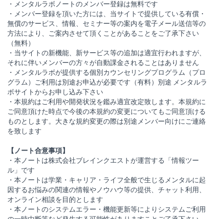
・メンタルラボノートのメンバー登録は無料です
・メンバー登録を頂いた方には、当サイトで提供している有償・
無償のサービス、情報、セミナー等の案内を電子メール送信等の
方法により、ご案内させて頂くことがあることをご了承下さい
（無料）
・当サイトの新機能、新サービス等の追加は適宜行われますが、
それに伴いメンバーの方々が自動課金されることはありません
・メンタルラボが提供する個別カウンセリングプログラム（プロ
グラム）ご利用は別途お申込が必要です（有料）別途 メンタルラ
ボサイトからお申し込み下さい
・本規約はご利用や開発状況を鑑み適宜改定致します。本規約に
ご同意頂けた時点で今後の本規約の変更についてもご同意頂ける
ものとします。大きな規約変更の際は別途メンバー向けにご連絡
を致します
【ノート合意事項】
・本ノートは株式会社ブレインクエストが運営する「情報ツー
ル」です
・本ノートは学業・キャリア・ライフ全般で生じるメンタルに起
因するお悩みの関連の情報やノウハウ等の提供、チャット利用、
オンライン相談を目的とします
・本ノートのシステムエラー・機能更新等によりシステムご利用
の一時中断等など発生する可能性がありますことご了承下さい。