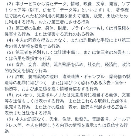
（2）本サービスから得たデータ、情報、映像、文章、発言、ソフ
トウェア等（以下、併せて「データ等」といいます）を、 著作権
法で認められた私的利用の範囲を超えて複製、販売、出版のため
に利用する行為、および第三者にさせる行為
（3）第三者の生命、身体、財産、プライバシーもしくは肖像権を
侵害する行為、または侵害する恐れのある行為
（4）本人の同意を得ることなく、または詐欺的な手段により第三
者の個人情報を収集する行為
（5）第三者を差別もしくは誹謗中傷し、または第三者の名誉もし
くは信用を毀損する行為
（6）虚言、妄言、扇動、流言飛語を広め、社会的、経済的、政治
的な安定を損なう行為
（7）詐欺、規制薬物の濫用、違法賭博・ギャンブル、爆発物の製
造等の犯罪に結びつく、または結びつく恐れのある広告・宣伝・
勧誘等、および嫌悪感を抱く情報発信をする行為
（8）わいせつ、児童ポルノまたは児童虐待に相当する画像、文書
等を送信もしくは表示する行為、またはこれらを収録した媒体を
販売する行為、またはその送信、表示、販売を想起させる広告を
表示または送信する行為
（9）本人の許諾なく、氏名、住所、勤務先、電話番号、メールア
ドレス等、本人を特定しうる内容の情報を表示または送信する行
為