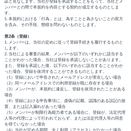
諾と見なします。当社が登録を承認することをもって、当社とメ
ンバーとの間で本規約を内容とする契約が成立するものとしま
す。
5. 本規約における「行為」とは、為すことと為さないことの双方
を含み、その手段、態様を問わないものとします。
第2条（登録）
1. メンバーは、当社の定めに従って登録手続きを履行するものと
します。
2. 当社による審査の結果、メンバーが以下のいずれかに該当する
ことがわかった場合、当社は登録を承認しないことがあります。
また、登録を承認した後、以下のいずれかに該当することがわか
った場合、登録を抹消することができるものとします。
（1）登録において申告されたメールアドレスが実在しない場合
（2）同一メールアドレスでの利用登録が既に存在する場合
（3）メンバーが、本規約に違反し、登録を抹消されたことがある
場合
（4）登録における申告事項に、虚偽の記載、認識のある誤記の放
置、または記入漏れがあった場合
（5）メンバーが制限行為能力者である場合に、登録が、法定代理
人等の代理によって行われておらず、または法定代理人等の同意
を得ていなかった場合
（6）当社が定める期間、全く利用（アクセス）がなかった場合