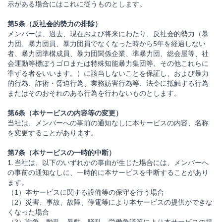
示がある場合にはこれに従うものとします。
第5条（反社会的勢力の排除）
メンバーは、過去、現在および将来にわたり、反社会的勢力（暴
力団、暴力団員、暴力団員でなくなった時から5年を経過しない
者、暴力団準構成員、暴力団関係企業、準暴力団、総会屋等、社
会運動等標ぼうゴロまたは特殊知能暴力集団等、その他これらに
準ずる者をいいます。）に該当しないことを保証し、および暴力
的行為、詐術・脅迫行為、業務妨害行為等、法令に抵触する行為
またはそのおそれのある行為を行わないものとします。
第6条（本サービスの内容等の変更）
当社は、メンバーへの事前の通知なしに本サービスの内容、名称
を変更することがあります。
第7条（本サービスの一時的中断）
1. 当社は、以下のいずれかの事由が生じた場合には、メンバーへ
の事前の通知なしに、一時的に本サービスを中断することがあり
ます。
（1）本サービスに関する設備等の保守を行う場合
（2）災害、事故、故障、停電等により本サービスの提供ができな
くなった場合
（3）戦争、動乱、暴動、騒乱、労働争議等により本サービスの提