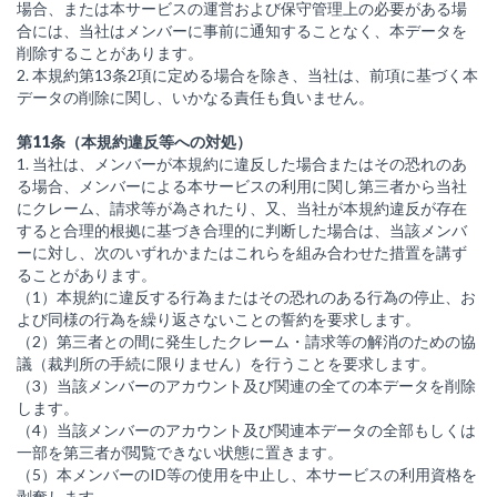
場合、または本サービスの運営および保守管理上の必要がある場
合には、当社はメンバーに事前に通知することなく、本データを
削除することがあります。
2. 本規約第13条2項に定める場合を除き、当社は、前項に基づく本
データの削除に関し、いかなる責任も負いません。
第11条（本規約違反等への対処）
1. 当社は、メンバーが本規約に違反した場合またはその恐れのあ
る場合、メンバーによる本サービスの利用に関し第三者から当社
にクレーム、請求等が為されたり、又、当社が本規約違反が存在
すると合理的根拠に基づき合理的に判断した場合は、当該メンバ
ーに対し、次のいずれかまたはこれらを組み合わせた措置を講ず
ることがあります。
（1）本規約に違反する行為またはその恐れのある行為の停止、お
よび同様の行為を繰り返さないことの誓約を要求します。
（2）第三者との間に発生したクレーム・請求等の解消のための協
議（裁判所の手続に限りません）を行うことを要求します。
（3）当該メンバーのアカウント及び関連の全ての本データを削除
します。
（4）当該メンバーのアカウント及び関連本データの全部もしくは
一部を第三者が閲覧できない状態に置きます。
（5）本メンバーのID等の使用を中止し、本サービスの利用資格を
剥奪します。