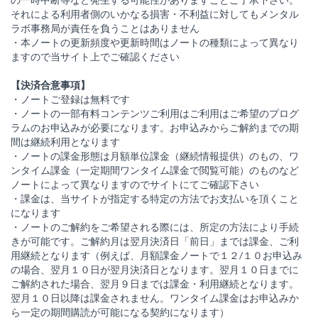
それによる利用者側のいかなる損害・不利益に対してもメンタル
ラボ事務局が責任を負うことはありません
・本ノートの更新頻度や更新時間はノートの種類によって異なり
ますので当サイト上でご確認ください
【決済合意事項】
・ノートご登録は無料です
・ノートの一部有料コンテンツご利用はご利用はご希望のプログ
ラムのお申込みが必要になります。お申込みからご解約までの期
間は継続利用となります
・ノートの課金形態は月額単位課金（継続情報提供）のもの、ワ
ンタイム課金（一定期間ワンタイム課金で閲覧可能）のものなど
ノートによって異なりますのでサイトにてご確認下さい
・課金は、当サイトが指定する特定の方法でお支払いを頂くこと
になります
・ノートのご解約をご希望される際には、所定の方法により手続
きが可能です。ご解約月は翌月決済日「前日」までは課金、ご利
用継続となります（例えば、月額課金ノートで１２/１０お申込み
の場合、翌月１０日が翌月決済日となります。翌月１０日までに
ご解約された場合、翌月９日までは課金・利用継続となります。
翌月１０日以降は課金されません。ワンタイム課金はお申込みか
ら一定の期間購読が可能になる契約になります）