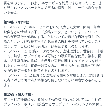
害を含みます）、および 本サービスを利用できなかったことによ
り発生したメンバーまたは第三者の損害に対し、一切の責任を負
いません。
第14条（著作権）
1．メンバーは、本サービスにおいて入力した文章、図画、音声、
映像などの情報（以下、「投稿データ」といいます）について、
自らが投稿その他送信することについての適法な権利を有してい
ること、および投稿データが第三者の権利を侵害していないこと
について、当社に対し表明および保証するものとします。
2．メンバーは、投稿データについて、当社に対し、世界的、非独
占的、無償、サブライセンス可能かつ譲渡可能な使用、複製、配
布、派生著作物の作成、表示及び実行に関するライセンスを付与
します。当社は、宣伝告知等を含め、当社の自由な裁量の下でか
かる投稿データを利用できるものとします。
3．メンバーは、当社および当社から権利を承継しまたは許諾され
た者に対して著作者人格権を行使しないことに同意するものとし
ます。
第15条（個人情報）
本サービス提供にかかる個人情報の取り扱いについては、当社の
プライバシーポリシー[該当するウェブサイトへのリンクを添付し