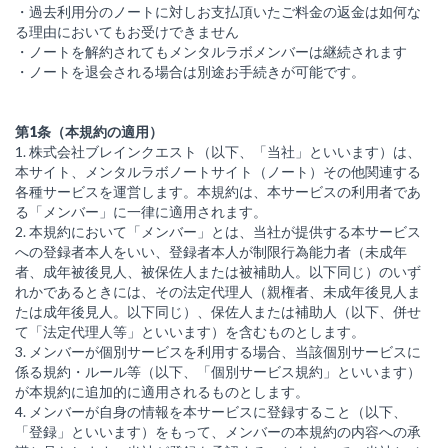
・過去利用分のノートに対しお支払頂いたご料金の返金は如何な
る理由においてもお受けできません
・ノートを解約されてもメンタルラボメンバーは継続されます
・ノートを退会される場合は別途お手続きが可能です。
第1条（本規約の適用）
1. 株式会社ブレインクエスト（以下、「当社」といいます）は、
本サイト、メンタルラボノートサイト（ノート）その他関連する
各種サービスを運営します。本規約は、本サービスの利用者であ
る「メンバー」に一律に適用されます。
2. 本規約において「メンバー」とは、当社が提供する本サービス
への登録者本人をいい、登録者本人が制限行為能力者（未成年
者、成年被後見人、被保佐人または被補助人。以下同じ）のいず
れかであるときには、その法定代理人（親権者、未成年後見人ま
たは成年後見人。以下同じ）、保佐人または補助人（以下、併せ
て「法定代理人等」といいます）を含むものとします。
3. メンバーが個別サービスを利用する場合、当該個別サービスに
係る規約・ルール等（以下、「個別サービス規約」といいます）
が本規約に追加的に適用されるものとします。
4. メンバーが自身の情報を本サービスに登録すること（以下、
「登録」といいます）をもって、メンバーの本規約の内容への承