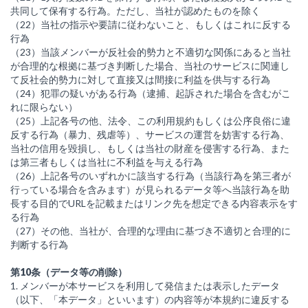
共同して保有する行為。ただし、当社が認めたものを除く
（22）当社の指示や要請に従わないこと、もしくはこれに反する
行為
（23）当該メンバーが反社会的勢力と不適切な関係にあると当社
が合理的な根拠に基づき判断した場合、当社のサービスに関連し
て反社会的勢力に対して直接又は間接に利益を供与する行為
（24）犯罪の疑いがある行為（逮捕、起訴された場合を含むがこ
れに限らない）
（25）上記各号の他、法令、この利用規約もしくは公序良俗に違
反する行為（暴力、残虐等）、サービスの運営を妨害する行為、
当社の信用を毀損し、もしくは当社の財産を侵害する行為、また
は第三者もしくは当社に不利益を与える行為
（26）上記各号のいずれかに該当する行為（当該行為を第三者が
行っている場合を含みます）が見られるデータ等へ当該行為を助
長する目的でURLを記載またはリンク先を想定できる内容表示をす
る行為
（27）その他、当社が、合理的な理由に基づき不適切と合理的に
判断する行為
第10条（データ等の削除）
1. メンバーが本サービスを利用して発信または表示したデータ
（以下、「本データ」といいます）の内容等が本規約に違反する