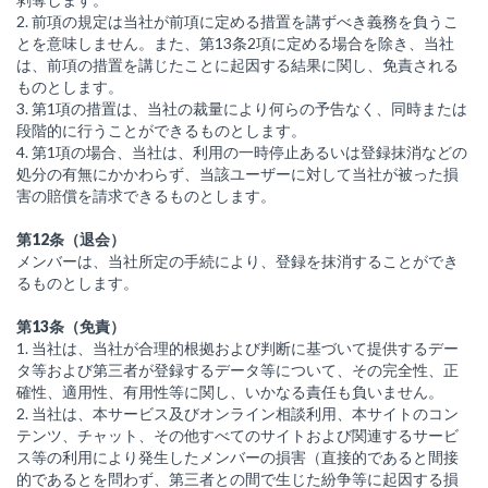
2. 前項の規定は当社が前項に定める措置を講ずべき義務を負うこ
とを意味しません。また、第13条2項に定める場合を除き、当社
は、前項の措置を講じたことに起因する結果に関し、免責される
ものとします。
3. 第1項の措置は、当社の裁量により何らの予告なく、同時または
段階的に行うことができるものとします。
4. 第1項の場合、当社は、利用の一時停止あるいは登録抹消などの
処分の有無にかかわらず、当該ユーザーに対して当社が被った損
害の賠償を請求できるものとします。
第12条（退会）
メンバーは、当社所定の手続により、登録を抹消することができ
るものとします。
第13条（免責）
1. 当社は、当社が合理的根拠および判断に基づいて提供するデー
タ等および第三者が登録するデータ等について、その完全性、正
確性、適用性、有用性等に関し、いかなる責任も負いません。
2. 当社は、本サービス及びオンライン相談利用、本サイトのコン
テンツ、チャット、その他すべてのサイトおよび関連するサービ
ス等の利用により発生したメンバーの損害（直接的であると間接
的であるとを問わず、第三者との間で生じた紛争等に起因する損