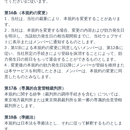
てください]に従います。
第16条（本規約の変更）
1．当社は、当社の裁量により、本規約を変更することがありま
す。
2．当社は、本規約を変更する場合、変更の内容および効力発生日
を明示し、当該効力発生日の相当期間前までに、当社ウェブサイ
トに表示またはメンバーに通知するものとします。
3．第1項による本規約の変更に同意しないメンバーは、第12条に
従い、当社所定の手続きにより登録を抹消することによって、効
力発生日の前日をもって退会することができるものとします。
4．変更後の本規約の効力発生日以降にメンバーが登録を維持また
は本サービスを利用したときは、メンバーは、本規約の変更に同
意したものとみなします。
第17条（専属的合意管轄裁判所）
本規約に関する紛争（裁判所の調停手続きを含む）については、
東京地方裁判所または東京簡易裁判所を第一審の専属的合意管轄
裁判所とします。
第18条（準拠法）
本規約は日本法を準拠法とし、それに従って解釈するものとしま
す。