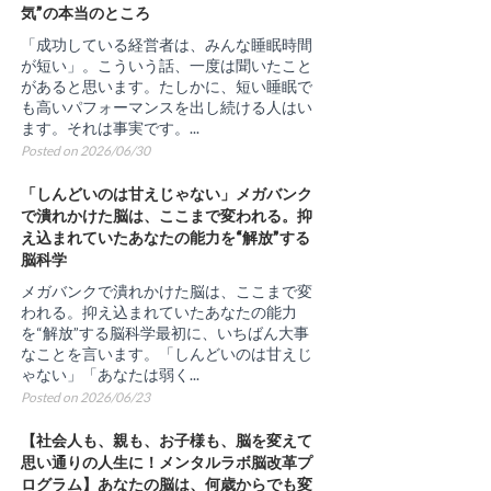
気”の本当のところ
「成功している経営者は、みんな睡眠時間
が短い」。こういう話、一度は聞いたこと
があると思います。たしかに、短い睡眠で
も高いパフォーマンスを出し続ける人はい
ます。それは事実です。...
Posted on 2026/06/30
「しんどいのは甘えじゃない」メガバンク
で潰れかけた脳は、ここまで変われる。抑
え込まれていたあなたの能力を“解放”する
脳科学
メガバンクで潰れかけた脳は、ここまで変
われる。抑え込まれていたあなたの能力
を“解放”する脳科学最初に、いちばん大事
なことを言います。「しんどいのは甘えじ
ゃない」「あなたは弱く...
Posted on 2026/06/23
【社会人も、親も、お子様も、脳を変えて
思い通りの人生に！メンタルラボ脳改革プ
ログラム】あなたの脳は、何歳からでも変