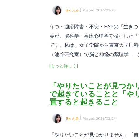
|
By: えみ
Posted: 2026/05/23
うつ・適応障害・不安・HSPの「生き
美が、脳科学 × 臨床心理学で設計した
です。私は、女子学院から東京大学理科
（池谷研究室）で脳と神経の薬理学——とく
[もっと詳しく]
「やりたいことが見つか
で起きていることと「や
置すると起きること
|
By: えみ
Posted: 2026/02/24
「やりたいことが見つかりません」「自