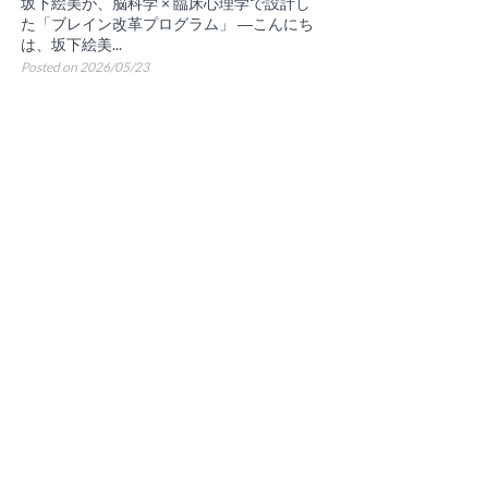
坂下絵美が、脳科学 × 臨床心理学で設計し
た「ブレイン改革プログラム」 ―こんにち
は、坂下絵美...
Posted on 2026/05/23