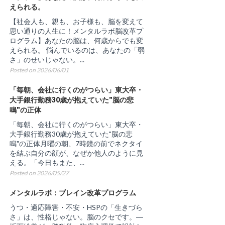
えられる。
【社会人も、親も、お子様も、脳を変えて
思い通りの人生に！メンタルラボ脳改革プ
ログラム】あなたの脳は、何歳からでも変
えられる。 悩んでいるのは、あなたの「弱
さ」のせいじゃない。...
Posted on 2026/06/01
「毎朝、会社に行くのがつらい」東大卒・
大手銀行勤務30歳が抱えていた"脳の悲
鳴"の正体
「毎朝、会社に行くのがつらい」東大卒・
大手銀行勤務30歳が抱えていた"脳の悲
鳴"の正体月曜の朝、7時鏡の前でネクタイ
を結ぶ自分の顔が、なぜか他人のように見
える。「今日もまた、...
Posted on 2026/05/27
メンタルラボ：ブレイン改革プログラム
うつ・適応障害・不安・HSPの「生きづら
さ」は、性格じゃない。脳のクセです。―