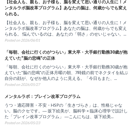
【社会人も、親も、お子様も、脳を変えて思い通りの人生に！メ
ンタルラボ脳改革プログラム】あなたの脳は、何歳からでも変え
られる。
【社会人も、親も、お子様も、脳を変えて思い通りの人生に！メ
ンタルラボ脳改革プログラム】あなたの脳は、何歳からでも変え
られる。 悩んでいるのは、あなたの「弱さ」のせいじゃない。...
Posted on 2026/06/01
「毎朝、会社に行くのがつらい」東大卒・大手銀行勤務30歳が抱
えていた"脳の悲鳴"の正体
「毎朝、会社に行くのがつらい」東大卒・大手銀行勤務30歳が抱
えていた"脳の悲鳴"の正体月曜の朝、7時鏡の前でネクタイを結ぶ
自分の顔が、なぜか他人のように見える。「今日もまた、...
Posted on 2026/05/27
メンタルラボ：ブレイン改革プログラム
うつ・適応障害・不安・HSPの「生きづらさ」は、性格じゃな
い。脳のクセです。― 坂下絵美が、脳科学 × 臨床心理学で設計し
た「ブレイン改革プログラム」 ―こんにちは、坂下絵美...
Posted on 2026/05/23