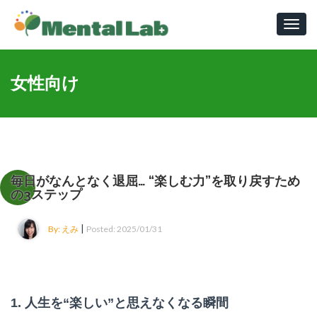
Toggl
navig
女性向け
毎日がなんとなく退屈… “楽しむ力”を取り戻すため
の3ステップ
|
By: えみ
Posted: 2025/01/31
1. 人生を“楽しい”と思えなくなる瞬間