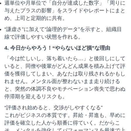
週単位や月単位で「自分が達成した数字」「周りに
与えたプラスの影響」をスライドやレポートにまと
め、上司と定期的に共有。
“謙虚さ”に加えて“論理的データ”を示すと、組織目
線で評価しやすい状態を作れる。
4. 今日からやろう！“やらないほど損”な理由
「今は忙しいし、落ち着いたら…」と後回しにして
いると、同僚や後輩がどんどん成果を積み上げて評
価を獲得してしまい、あなたは取り残されるかもし
れません。メンタル面が整わないまま走り続ける
と、突然の体調不良やモチベーション喪失で思わぬ
停滞期を迎えるリスクも。
“評価され始めると、交渉がしやすくなる”
これがビジネスの本質です。昇給・昇進も、早めに
評価を確立した人から順番に得ていく。だからこ
そ、メンタルを強化してパフォーマンスを最速で上