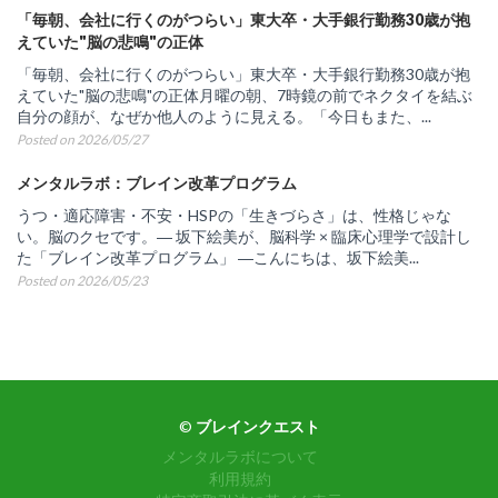
「毎朝、会社に行くのがつらい」東大卒・大手銀行勤務30歳が抱
えていた"脳の悲鳴"の正体
「毎朝、会社に行くのがつらい」東大卒・大手銀行勤務30歳が抱
えていた"脳の悲鳴"の正体月曜の朝、7時鏡の前でネクタイを結ぶ
自分の顔が、なぜか他人のように見える。「今日もまた、...
Posted on 2026/05/27
メンタルラボ：ブレイン改革プログラム
うつ・適応障害・不安・HSPの「生きづらさ」は、性格じゃな
い。脳のクセです。― 坂下絵美が、脳科学 × 臨床心理学で設計し
た「ブレイン改革プログラム」 ―こんにちは、坂下絵美...
Posted on 2026/05/23
©
ブレインクエスト
メンタルラボについて
利用規約