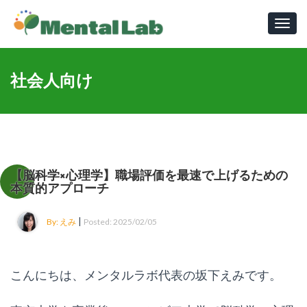
Toggl
navig
社会人向け
【脳科学×心理学】職場評価を最速で上げるための
本質的アプローチ
|
By: えみ
Posted: 2025/02/05
こんにちは、メンタルラボ代表の坂下えみです。