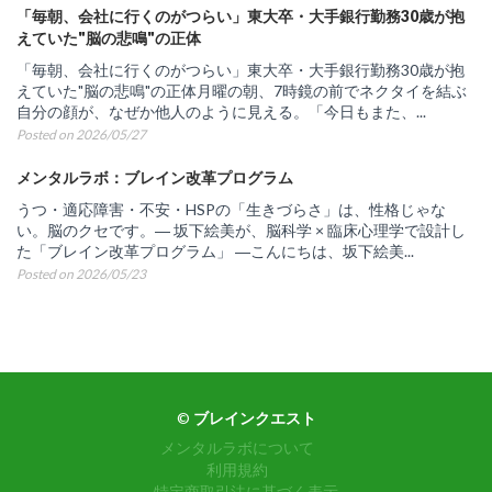
「毎朝、会社に行くのがつらい」東大卒・大手銀行勤務30歳が抱
えていた"脳の悲鳴"の正体
「毎朝、会社に行くのがつらい」東大卒・大手銀行勤務30歳が抱
えていた"脳の悲鳴"の正体月曜の朝、7時鏡の前でネクタイを結ぶ
自分の顔が、なぜか他人のように見える。「今日もまた、...
Posted on 2026/05/27
メンタルラボ：ブレイン改革プログラム
うつ・適応障害・不安・HSPの「生きづらさ」は、性格じゃな
い。脳のクセです。― 坂下絵美が、脳科学 × 臨床心理学で設計し
た「ブレイン改革プログラム」 ―こんにちは、坂下絵美...
Posted on 2026/05/23
©
ブレインクエスト
メンタルラボについて
利用規約
特定商取引法に基づく表示