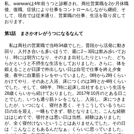
私、wanwanは4年前うつと診断され、商社営業職を2か月休職
後、復職、症状により仕事をコントロールしながら継続、そ
して、現在では従来通り、営業職の仕事、生活を取り戻して
おります。
第1話 まさかオレがうつになるなんて
私は商社の営業職で当時34歳でした。普段から活発に動き
回り、人付き合いも多いほうで、週に2～3回は飲み歩いてお
り、時には朝方になり、そのまま出社したりといった、どち
らかというと不摂生な生活をしておりました。さらに、体を
鍛えることが日課で外出しない日は自宅で仕事を終え夕食
後、夜中に自重筋トレをやっていました。0時から2時くらい
かけてやり、そのあと入浴、床につくのは3時とか4時くらい
でした。そして、6時半、7時に起床し出社するという生活を
28歳くらいから続けておりました。2017年10月のとある日こ
とでした。いつも通り筋トレをこなし、入浴し、床につきま
したが、いつになく、寝付き悪く、そうこうしているうちに
日の出を迎え、一睡もできず、朝となりました。こんな経験
ははじめてで、寝付きは悪い日は当然、経験はありました
が、全く寝付けないということはありませんでした。その日
は「こんなこともあるんだなぁ」くらいに思っていました。