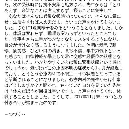
た。次の受診時には抗不安薬も処方され、先生からは「とり
あえず、余計なことは考えすぎず、寝ることに集中して」
「あなたはそんなに異常な状態ではないので、そんなに気に
せず生活をすれば大丈夫だよ」といった声をかけてもらいま
した。さらに1週間様子をみるということとなりました。しか
し、体調は変わらず、睡眠も変わらずといったところでし
た。仕事もさらに手がつかなくなりミスをするようになり、
自分が情けなく感じるようになりました。体調は最悪で動
悸、疲労感、ひどい口の渇き、食欲不信、集中力低下といっ
た感じで、自律神経が暴走して常に交感神経優位の状態とな
っていました。わかりやすくいえば常に緊張状態という感じ
でしょうか。気づけばこの原因不明の症状から1ヶ月が経過し
ており、とうとう心療内科で不眠症～うつ状態となっている
と診断されることになりました。心療内科の先生からは仕事
はどうしますか？と聞かれ、迷っていた自分を見ていた先生
は「休んだほうが回復は早いですよ」と声をかけてくれ、休
職することとしました。こうして、2017年11月末～うつとの
付き合いが始まったのです。
～つづく～