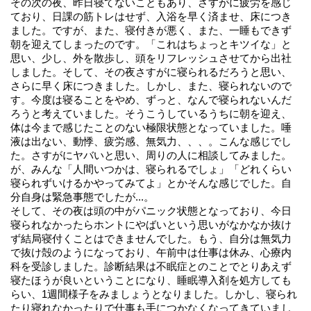
その次の夜、昨日寝てないこともあり、さすがに疲労を感じ
ており、日課の筋トレはせず、入浴を早く済ませ、床につき
ました。ですが、また、寝付きが悪く、また、一睡もできず
朝を迎えてしまったのです。「これはちょっとキツイな」と
思い、少し、外を散歩し、頭をリフレッシュさせてから出社
しました。そして、その夜さすがに寝られるだろうと思い、
さらに早く床につきました。しかし、また、寝られないので
す。今度は寝ることをやめ、ずっと、なんで寝られないんだ
ろうと考えていました。そうこうしているうちに朝を迎え、
体は今まで感じたことのない極限状態となっていました。唾
液は出ない、動悸、疲労感、無気力、、、。こんな感じでし
た。さすがにヤバいと思い、周りの人に相談してみました。
が、みんな「人間いつかは、寝られるでしょ」「どれくらい
寝られずいけるかやってみてよ」とかそんな感じでした。自
分自身は緊急事態でしたが...。
そして、その夜は頭の中がパニック状態となっており、今日
寝られなかったらホントにやばいという思いがなかなか抜け
ず結局寝付くことはできませんでした。もう、自分は無気力
で抜け殻のようになっており、午前中は仕事は休み、心療内
科を受診しました。診断結果は不眠症とのことでとりあえず
寝たほうが良いということになり、睡眠導入剤を処方しても
らい、1週間様子をみましょうとなりました。しかし、寝られ
たり寝れなかったりで仕事も手につかなくなってきていまし