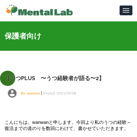
Toggl
navig
保護者向け
【うつPLUS 〜うつ経験者が語る〜2】
|
By: wanwan
Posted: 2021/09/08
こんにちは。wanwanと申します。今回より私のうつの経験～
復活までの道のりを数回にわけて、書かせていただきます。