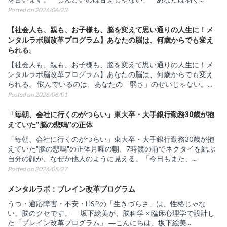
Posted on 2026/06/23
【社会人も、親も、お子様も、脳を変えて思い通りの人生に！メ
ンタルラボ脳改革プログラム】あなたの脳は、何歳からでも変え
られる。
【社会人も、親も、お子様も、脳を変えて思い通りの人生に！メ
ンタルラボ脳改革プログラム】あなたの脳は、何歳からでも変え
られる。 悩んでいるのは、あなたの「弱さ」のせいじゃない。...
Posted on 2026/06/01
「毎朝、会社に行くのがつらい」東大卒・大手銀行勤務30歳が抱
えていた"脳の悲鳴"の正体
「毎朝、会社に行くのがつらい」東大卒・大手銀行勤務30歳が抱
えていた"脳の悲鳴"の正体月曜の朝、7時鏡の前でネクタイを結ぶ
自分の顔が、なぜか他人のように見える。「今日もまた、...
Posted on 2026/05/27
メンタルラボ：ブレイン改革プログラム
うつ・適応障害・不安・HSPの「生きづらさ」は、性格じゃな
い。脳のクセです。― 坂下絵美が、脳科学 × 臨床心理学で設計し
た「ブレイン改革プログラム」 ―こんにちは、坂下絵美...