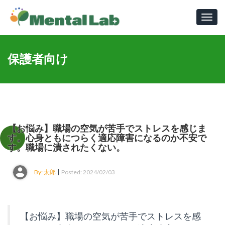
Toggl
navig
保護者向け
【お悩み】職場の空気が苦手でストレスを感じま
す。心身ともにつらく適応障害になるのか不安で
す。職場に潰されたくない。
|
By: 太郎
Posted: 2024/02/03
【お悩み】職場
の空気が苦手でストレスを感