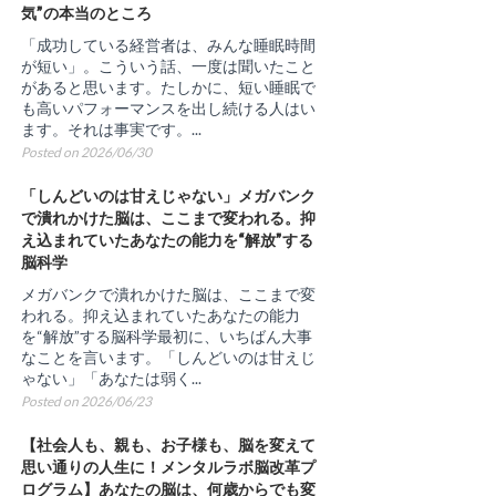
気”の本当のところ
「成功している経営者は、みんな睡眠時間
が短い」。こういう話、一度は聞いたこと
があると思います。たしかに、短い睡眠で
も高いパフォーマンスを出し続ける人はい
ます。それは事実です。...
Posted on 2026/06/30
「しんどいのは甘えじゃない」メガバンク
で潰れかけた脳は、ここまで変われる。抑
え込まれていたあなたの能力を“解放”する
脳科学
メガバンクで潰れかけた脳は、ここまで変
われる。抑え込まれていたあなたの能力
を“解放”する脳科学最初に、いちばん大事
なことを言います。「しんどいのは甘えじ
ゃない」「あなたは弱く...
Posted on 2026/06/23
【社会人も、親も、お子様も、脳を変えて
思い通りの人生に！メンタルラボ脳改革プ
ログラム】あなたの脳は、何歳からでも変