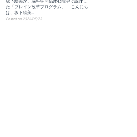
坂下絵美が、脳科学 × 臨床心理学で設計し
た「ブレイン改革プログラム」 ―こんにち
は、坂下絵美...
Posted on 2026/05/23