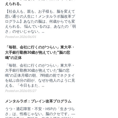
えられる。
【社会人も、親も、お子様も、脳を変えて
思い通りの人生に！メンタルラボ脳改革プ
ログラム】あなたの脳は、何歳からでも変
えられる。 悩んでいるのは、あなたの「弱
さ」のせいじゃない。...
Posted on 2026/06/01
「毎朝、会社に行くのがつらい」東大卒・
大手銀行勤務30歳が抱えていた"脳の悲
鳴"の正体
「毎朝、会社に行くのがつらい」東大卒・
大手銀行勤務30歳が抱えていた"脳の悲
鳴"の正体月曜の朝、7時鏡の前でネクタイ
を結ぶ自分の顔が、なぜか他人のように見
える。「今日もまた、...
Posted on 2026/05/27
メンタルラボ：ブレイン改革プログラム
うつ・適応障害・不安・HSPの「生きづら
さ」は、性格じゃない。脳のクセです。―