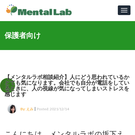
Toggl
navig
保護者向け
【メンタルラボ相談紹介】人にどう思われているか
とても気になります。会社でも自分が電話をしてい
るときに、人の視線が気になってしまいストレスを
感じます
|
By: えみ
Posted: 2021/12/14
こんにちは、メンタルラボの坂下え