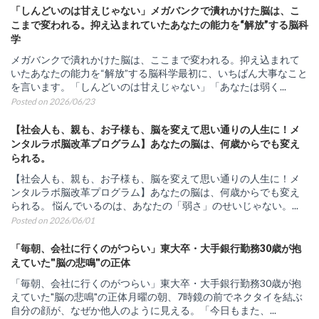
「しんどいのは甘えじゃない」メガバンクで潰れかけた脳は、こ
こまで変われる。抑え込まれていたあなたの能力を“解放”する脳科
学
メガバンクで潰れかけた脳は、ここまで変われる。抑え込まれて
いたあなたの能力を“解放”する脳科学最初に、いちばん大事なこと
を言います。「しんどいのは甘えじゃない」「あなたは弱く...
Posted on 2026/06/23
【社会人も、親も、お子様も、脳を変えて思い通りの人生に！メ
ンタルラボ脳改革プログラム】あなたの脳は、何歳からでも変え
られる。
【社会人も、親も、お子様も、脳を変えて思い通りの人生に！メ
ンタルラボ脳改革プログラム】あなたの脳は、何歳からでも変え
られる。 悩んでいるのは、あなたの「弱さ」のせいじゃない。...
Posted on 2026/06/01
「毎朝、会社に行くのがつらい」東大卒・大手銀行勤務30歳が抱
えていた"脳の悲鳴"の正体
「毎朝、会社に行くのがつらい」東大卒・大手銀行勤務30歳が抱
えていた"脳の悲鳴"の正体月曜の朝、7時鏡の前でネクタイを結ぶ
自分の顔が、なぜか他人のように見える。「今日もまた、...