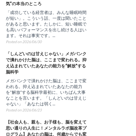
気”の本当のところ
「成功している経営者は、みんな睡眠時間
が短い」。こういう話、一度は聞いたこと
があると思います。たしかに、短い睡眠で
も高いパフォーマンスを出し続ける人はい
ます。それは事実です。...
Posted on 2026/06/30
「しんどいのは甘えじゃない」メガバンク
で潰れかけた脳は、ここまで変われる。抑
え込まれていたあなたの能力を“解放”する
脳科学
メガバンクで潰れかけた脳は、ここまで変
われる。抑え込まれていたあなたの能力
を“解放”する脳科学最初に、いちばん大事
なことを言います。「しんどいのは甘えじ
ゃない」「あなたは弱く...
Posted on 2026/06/23
【社会人も、親も、お子様も、脳を変えて
思い通りの人生に！メンタルラボ脳改革プ
ログラム】あなたの脳は、何歳からでも変