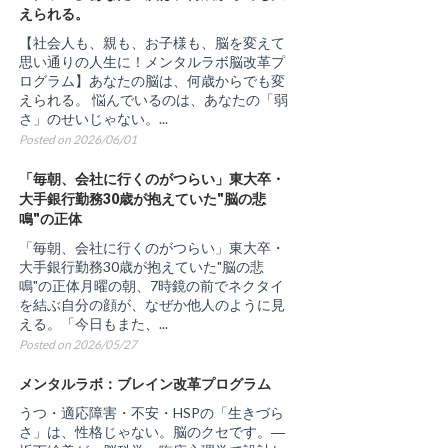
えられる。
【社会人も、親も、お子様も、脳を変えて
思い通りの人生に！メンタルラボ脳改革プ
ログラム】あなたの脳は、何歳からでも変
えられる。 悩んでいるのは、あなたの「弱
さ」のせいじゃない。...
Posted on 2026/06/01
「毎朝、会社に行くのがつらい」東大卒・
大手銀行勤務30歳が抱えていた"脳の悲
鳴"の正体
「毎朝、会社に行くのがつらい」東大卒・
大手銀行勤務30歳が抱えていた"脳の悲
鳴"の正体月曜の朝、7時鏡の前でネクタイ
を結ぶ自分の顔が、なぜか他人のように見
える。「今日もまた、...
Posted on 2026/05/27
メンタルラボ：ブレイン改革プログラム
うつ・適応障害・不安・HSPの「生きづら
さ」は、性格じゃない。脳のクセです。―