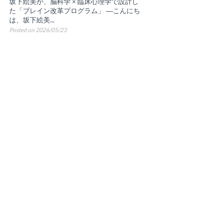
坂下絵美が、脳科学 × 臨床心理学で設計し
た「ブレイン改革プログラム」 ―こんにち
は、坂下絵美...
Posted on 2026/05/23