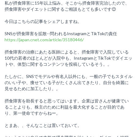
私が摂食障害に15年以上悩み、そこから摂食障害完治したので、
摂食障害やダイエットに関するご相談もとても多いです😊
今日はこちらの記事をシェアしますね。
SNSが摂食障害を拡散--問われるInstagramとTikTokの責任
https://japan.cnet.com/article/35180446/
摂食障害の治療にあたる医師によると、摂食障害で入院している
10代の若者のほとんどが入院中も、InstagramとTikTokでダイエッ
トや、体型に関するコンテンツを投稿しているそう。。
たしかに、SNSでモデルや有名人以外にも、一般の子でもスタイル
のいい子や、痩せている子がたくさん出てきたり、自分を綺麗に
見せるために加工したり。。
摂食障害を助長すると思ってはいます。企業は皆さんが健康でい
ることよりも、株主のために利益を最大化することが目的であ
り、第一使命ですからねー。
とまあ、、そんなことは置いておいて。