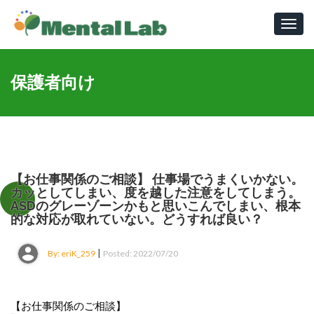
Toggl
navig
保護者向け
【お仕事関係のご相談】 仕事場でうまくいかない。
カッとしてしまい、度を越した注意をしてしまう。
ASDのグレーゾーンかもと思いこんでしまい、根本
的な対応が取れていない。どうすれば良い？
|
By: eriK_259
Posted: 2022/07/20
【お仕事関係のご相談】