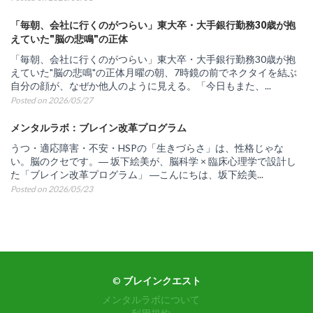
「毎朝、会社に行くのがつらい」東大卒・大手銀行勤務30歳が抱
えていた"脳の悲鳴"の正体
「毎朝、会社に行くのがつらい」東大卒・大手銀行勤務30歳が抱
えていた"脳の悲鳴"の正体月曜の朝、7時鏡の前でネクタイを結ぶ
自分の顔が、なぜか他人のように見える。「今日もまた、...
Posted on 2026/05/27
メンタルラボ：ブレイン改革プログラム
うつ・適応障害・不安・HSPの「生きづらさ」は、性格じゃな
い。脳のクセです。― 坂下絵美が、脳科学 × 臨床心理学で設計し
た「ブレイン改革プログラム」 ―こんにちは、坂下絵美...
Posted on 2026/05/23
©
ブレインクエスト
メンタルラボについて