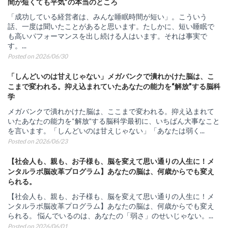
間が短くても平気”の本当のところ
「成功している経営者は、みんな睡眠時間が短い」。こういう
話、一度は聞いたことがあると思います。たしかに、短い睡眠で
も高いパフォーマンスを出し続ける人はいます。それは事実で
す。...
Posted on 2026/06/30
「しんどいのは甘えじゃない」メガバンクで潰れかけた脳は、こ
こまで変われる。抑え込まれていたあなたの能力を“解放”する脳科
学
メガバンクで潰れかけた脳は、ここまで変われる。抑え込まれて
いたあなたの能力を“解放”する脳科学最初に、いちばん大事なこと
を言います。「しんどいのは甘えじゃない」「あなたは弱く...
Posted on 2026/06/23
【社会人も、親も、お子様も、脳を変えて思い通りの人生に！メ
ンタルラボ脳改革プログラム】あなたの脳は、何歳からでも変え
られる。
【社会人も、親も、お子様も、脳を変えて思い通りの人生に！メ
ンタルラボ脳改革プログラム】あなたの脳は、何歳からでも変え
られる。 悩んでいるのは、あなたの「弱さ」のせいじゃない。...
Posted on 2026/06/01