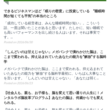
できるビジネスマンほど「眠りの密度」に投資している “睡眠時
間が短くても平気”の本当のところ
「成功している経営者は、みんな睡眠時間が短い」。こういう
話、一度は聞いたことがあると思います。たしかに、短い睡眠で
も高いパフォーマンスを出し続ける人はいます。それは事実で
す。...
Posted on 2026/06/30
「しんどいのは甘えじゃない」メガバンクで潰れかけた脳は、こ
こまで変われる。抑え込まれていたあなたの能力を“解放”する脳科
学
メガバンクで潰れかけた脳は、ここまで変われる。抑え込まれて
いたあなたの能力を“解放”する脳科学最初に、いちばん大事なこと
を言います。「しんどいのは甘えじゃない」「あなたは弱く...
Posted on 2026/06/23
【社会人も、親も、お子様も、脳を変えて思い通りの人生に！メ
ンタルラボ脳改革プログラム】あなたの脳は、何歳からでも変え
られる。
【社会人も、親も、お子様も、脳を変えて思い通りの人生に！メ