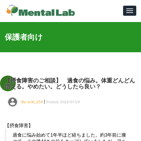
Toggl
navig
保護者向け
【摂食障害のご相談】 過食の悩み。体重どんどん
増える。やめたい。どうしたら良い？
|
By: eriK_259
Posted: 2022/07/29
【摂食障害】
過食に悩み始めて1年半ほど経ちました。約3年前に痩