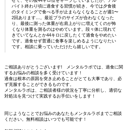
せて、その後44キロ位をキープしていましたが、アル
バイト終わり頃に過食する習慣が続き、今では夕食後
のタイミングで食べる手が止まらなくなることが週1〜
2回あります…。最近ブラのサイズが合わなくなった
り、最後に測った体重が右肩上がりに増えてくのが怖
くなり体重を測るのはやめています。段々体に現れて
きていてなんとか44キロに戻したくて過食をやめたい
です。過食せず普通に食事を楽しめるようになりたい
です。相談に乗っていただけたら嬉しいです。
ご相談ありがとうございます! メンタルラボでは、過食に関
するお悩みの相談を多く受けています！
過食は根本の原因を突き止めることがとても大事であり、必
ず克服することができるものです。
メンタルラボは、ご相談者様の状況を丁寧に分析し、適切な
対処法を見つけて実践するお手伝いをします！
同じようなことでお悩みのあなたもメンタルラボまでご相談
ください。無料相談はいつでも可能です！